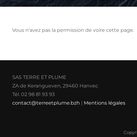
Vous n'avez pas la permission de voire cette page.
SAS TERRE ET PLUME
ZA de Kerangueven, 29460 Hanvec
Tél. 02 98 81 93 93
contact@terreetplume.bzh
|
Mentions légales
Copyr