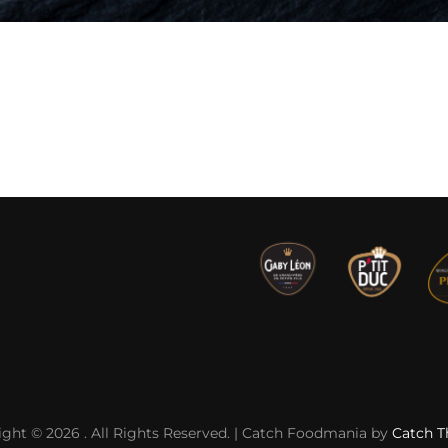
ight © 2026
. All Rights Reserved. | Catch Foodmania by
Catch 