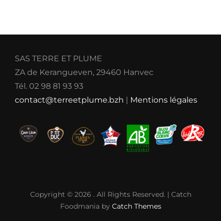
SAS TERRE ET PLUME
ZA de Kerangueven, 29460 Hanvec
Tél. 02 98 81 93 93
contact@terreetplume.bzh
|
Mentions légales
Copyright © 2026
. All Rights Reserved. | Catch
Foodmania by
Catch Themes