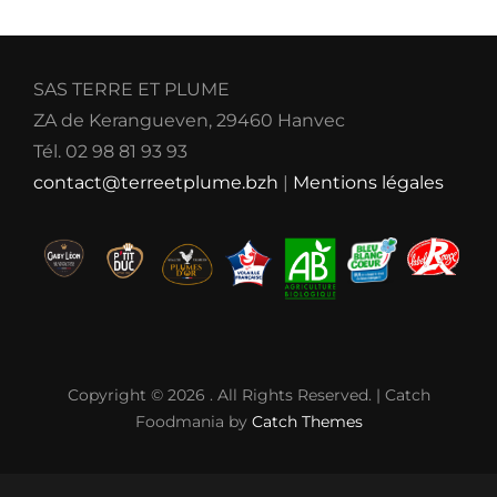
SAS TERRE ET PLUME
ZA de Kerangueven, 29460 Hanvec
Tél. 02 98 81 93 93
contact@terreetplume.bzh
|
Mentions légales
Copyright © 2026
. All Rights Reserved. | Catch
Foodmania by
Catch Themes