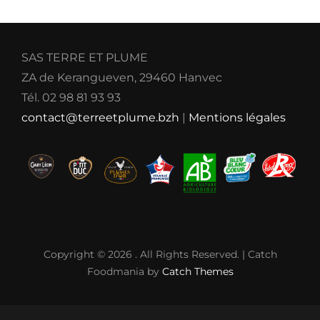
SAS TERRE ET PLUME
ZA de Kerangueven, 29460 Hanvec
Tél. 02 98 81 93 93
contact@terreetplume.bzh
|
Mentions légales
Copyright © 2026
. All Rights Reserved. | Catch
Foodmania by
Catch Themes