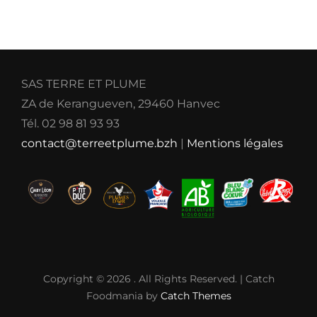
SAS TERRE ET PLUME
ZA de Kerangueven, 29460 Hanvec
Tél. 02 98 81 93 93
contact@terreetplume.bzh
|
Mentions légales
Copyright © 2026
. All Rights Reserved. | Catch
Foodmania by
Catch Themes