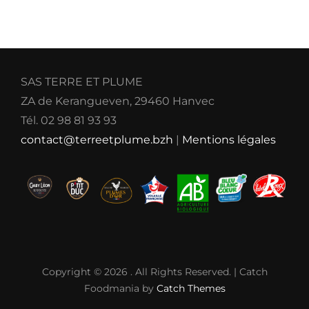
SAS TERRE ET PLUME
ZA de Kerangueven, 29460 Hanvec
Tél. 02 98 81 93 93
contact@terreetplume.bzh
|
Mentions légales
Copyright © 2026
. All Rights Reserved. | Catch
Foodmania by
Catch Themes