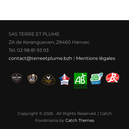
SAS TERRE ET PLUME
ZA de Kerangueven, 29460 Hanvec
Tél. 02 98 81 93 93
contact@terreetplume.bzh
|
Mentions légales
Copyright © 2026
. All Rights Reserved. | Catch
Foodmania by
Catch Themes