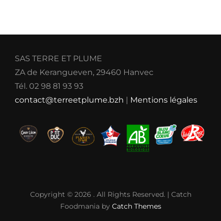
SAS TERRE ET PLUME
ZA de Kerangueven, 29460 Hanvec
Tél. 02 98 81 93 93
contact@terreetplume.bzh
|
Mentions légales
Copyright © 2026
. All Rights Reserved. | Catch
Foodmania by
Catch Themes