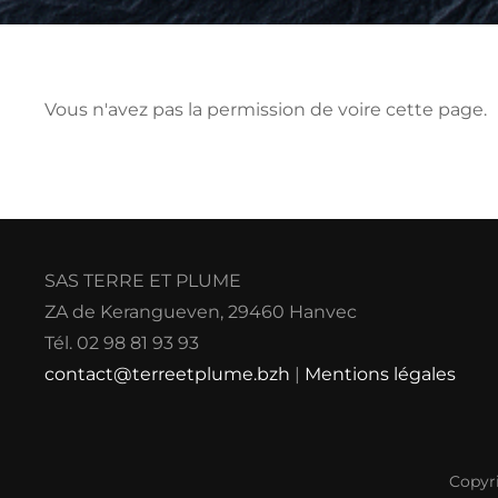
Vous n'avez pas la permission de voire cette page.
SAS TERRE ET PLUME
ZA de Kerangueven, 29460 Hanvec
Tél. 02 98 81 93 93
contact@terreetplume.bzh
|
Mentions légales
Copyr