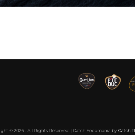
ight © 2026
. All Rights Reserved. | Catch Foodmania by
Catch 