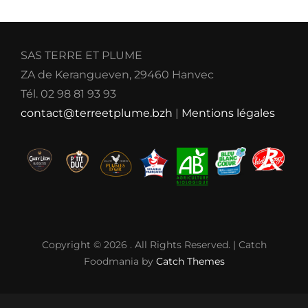
SAS TERRE ET PLUME
ZA de Kerangueven, 29460 Hanvec
Tél. 02 98 81 93 93
contact@terreetplume.bzh
|
Mentions légales
Copyright © 2026
. All Rights Reserved. | Catch
Foodmania by
Catch Themes