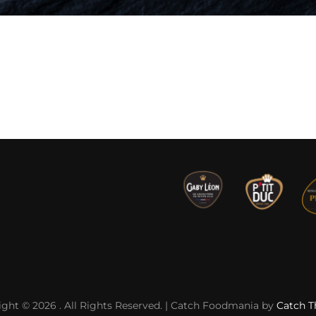
ight © 2026
. All Rights Reserved. | Catch Foodmania by
Catch 