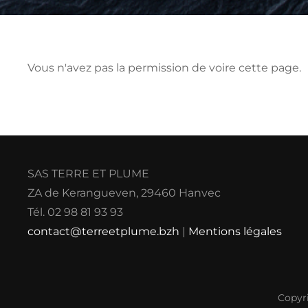
Vous n'avez pas la permission de voire cette page.
SAS TERRE ET PLUME
ZA de Kerangueven, 29460 Hanvec
Tél. 02 98 81 93 93
contact@terreetplume.bzh
|
Mentions légales
Copyr