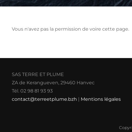
Vous n'avez pas la permission de voire cette page.
SAS TERRE ET PLUME
ZA de Kerangueven, 29460 Hanvec
Tél. 02 98 81 93 93
contact@terreetplume.bzh
|
Mentions légales
Copyr