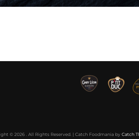
ight © 2026
. All Rights Reserved. | Catch Foodmania by
Catch 