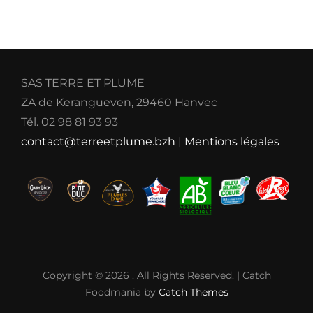
SAS TERRE ET PLUME
ZA de Kerangueven, 29460 Hanvec
Tél. 02 98 81 93 93
contact@terreetplume.bzh
|
Mentions légales
Copyright © 2026
. All Rights Reserved. | Catch
Foodmania by
Catch Themes