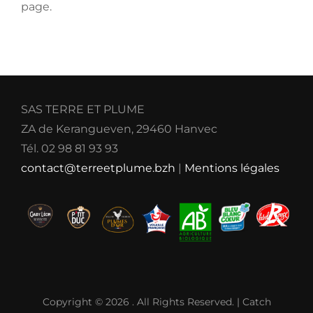
page.
SAS TERRE ET PLUME
ZA de Kerangueven, 29460 Hanvec
Tél. 02 98 81 93 93
contact@terreetplume.bzh
|
Mentions légales
Copyright © 2026
. All Rights Reserved. | Catch