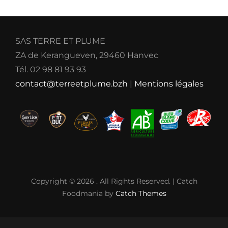
SAS TERRE ET PLUME
ZA de Kerangueven, 29460 Hanvec
Tél. 02 98 81 93 93
contact@terreetplume.bzh
|
Mentions légales
Copyright © 2026
. All Rights Reserved. | Catch
Foodmania by
Catch Themes