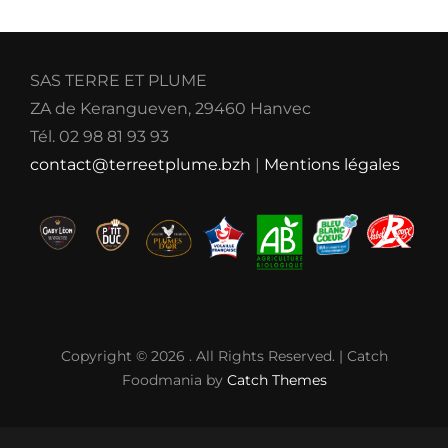
SAS TERRE ET PLUME
ZA de Kerangueven, 29460 Hanvec
Tél. 02 98 81 93 93
contact@terreetplume.bzh
|
Mentions légales
Copyright © 2026
. All Rights Reserved. | Catch
Foodmania by
Catch Themes