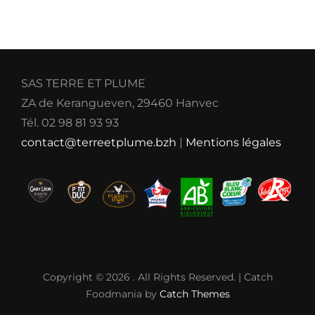
SAS TERRE ET PLUME
ZA de Kerangueven, 29460 Hanvec
Tél. 02 98 81 93 93
contact@terreetplume.bzh
|
Mentions légales
Copyright © 2026
. All Rights Reserved. | Catch
Foodmania by
Catch Themes