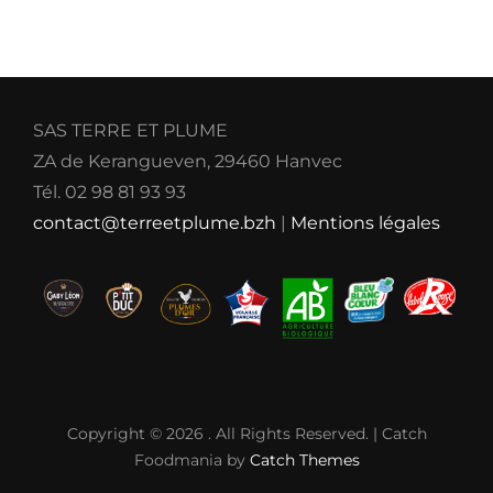
SAS TERRE ET PLUME
ZA de Kerangueven, 29460 Hanvec
Tél. 02 98 81 93 93
contact@terreetplume.bzh
|
Mentions légales
Copyright © 2026
. All Rights Reserved. | Catch
Foodmania by
Catch Themes