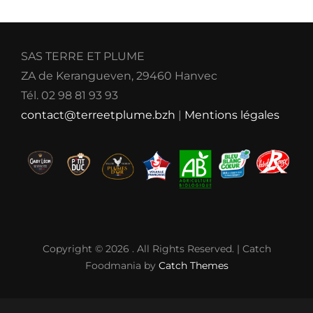
SAS TERRE ET PLUME
ZA de Kerangueven, 29460 Hanvec
Tél. 02 98 81 93 93
contact@terreetplume.bzh
|
Mentions légales
Copyright © 2026
. All Rights Reserved. | Catch
Foodmania by
Catch Themes