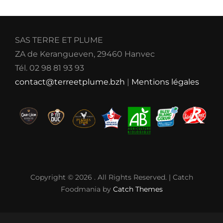
SAS TERRE ET PLUME
ZA de Kerangueven, 29460 Hanvec
Tél. 02 98 81 93 93
contact@terreetplume.bzh
|
Mentions légales
Copyright © 2026
. All Rights Reserved. | Catch
Foodmania by
Catch Themes