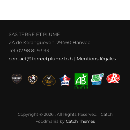
SAS TERRE ET PLUME
ZA de Kerangueven, 29460 Hanvec
Tél. 02 98 81 93 93
contact@terreetplume.bzh
|
Mentions légales
Copyright © 2026
. All Rights Reserved. | Catch
Foodmania by
Catch Themes