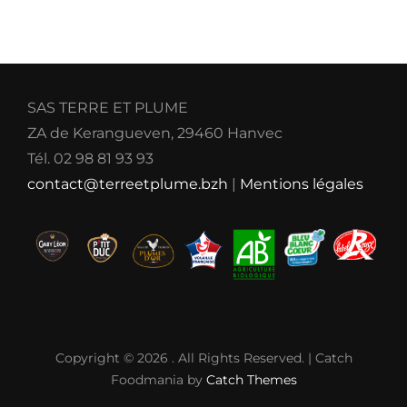
SAS TERRE ET PLUME
ZA de Kerangueven, 29460 Hanvec
Tél. 02 98 81 93 93
contact@terreetplume.bzh
|
Mentions légales
Copyright © 2026
. All Rights Reserved. | Catch
Foodmania by
Catch Themes