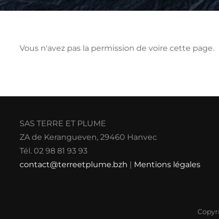
Vous n'avez pas la permission de voire cette page.
SAS TERRE ET PLUME
ZA de Kerangueven, 29460 Hanvec
Tél. 02 98 81 93 93
contact@terreetplume.bzh
|
Mentions légales
Copyr