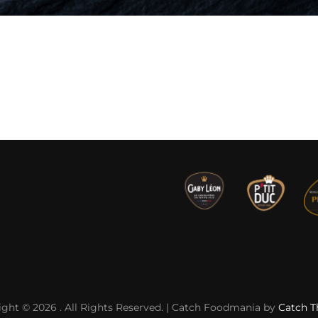
ight © 2026
. All Rights Reserved. | Catch Foodmania by
Catch 