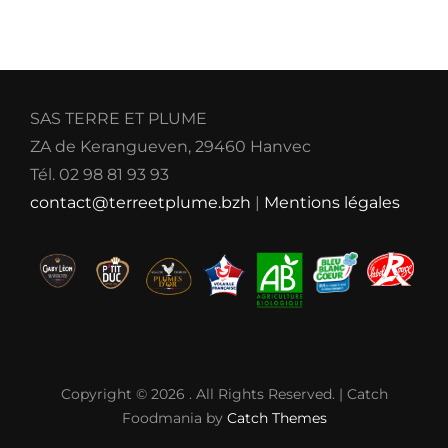
SAS TERRE ET PLUME
ZA de Kerangueven, 29460 Hanvec
Tél. 02 98 81 93 93
contact@terreetplume.bzh
|
Mentions légales
Copyright © 2026
. All Rights Reserved. | Catch
Foodmania by
Catch Themes